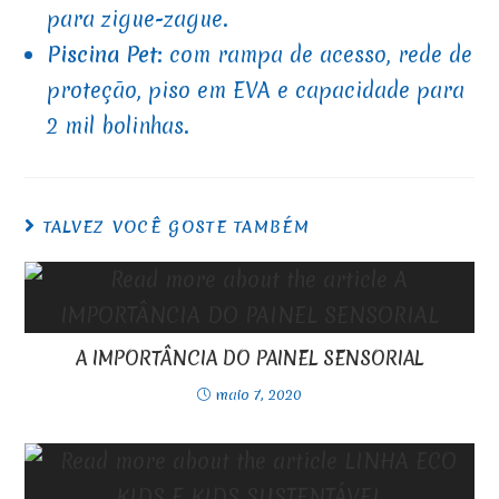
para zigue-zague.
Piscina Pet
: com rampa de acesso, rede de
proteção, piso em EVA e capacidade para
2 mil bolinhas.
TALVEZ VOCÊ GOSTE TAMBÉM
A IMPORTÂNCIA DO PAINEL SENSORIAL
maio 7, 2020