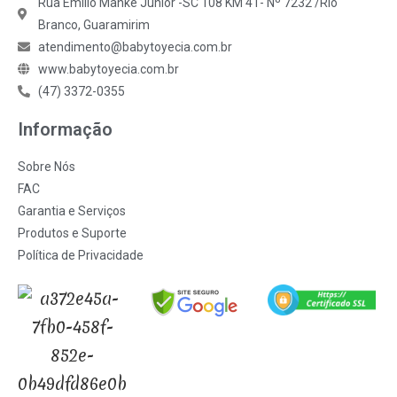
Rua Emilio Manke Júnior -SC 108 KM 41- Nº 7232 /Rio
Branco, Guaramirim
atendimento@babytoyecia.com.br
www.babytoyecia.com.br
(47) 3372-0355
Informação
Sobre Nós
FAC
Garantia e Serviços
Produtos e Suporte
Política de Privacidade